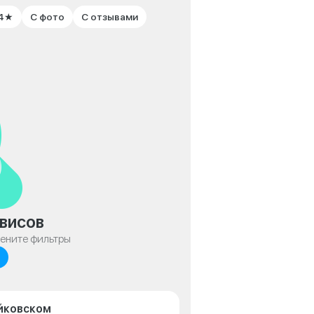
 4★
С фото
С отзывами
висов
мените фильтры
айковском