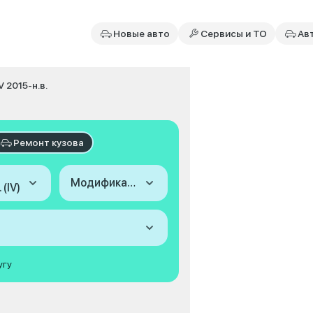
Новые авто
Сервисы и ТО
Ав
IV 2015-н.в.
Ремонт кузова
Модификация
 (IV)
угу