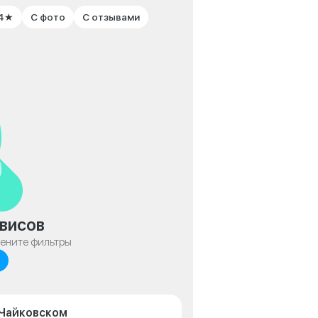
 4★
С фото
С отзывами
висов
мените фильтры
 Чайковском