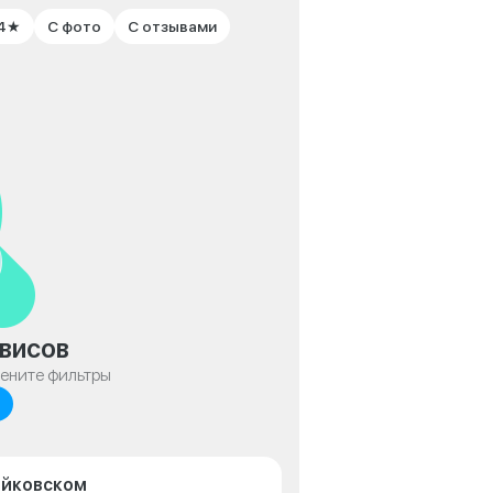
 4★
С фото
С отзывами
висов
мените фильтры
айковском