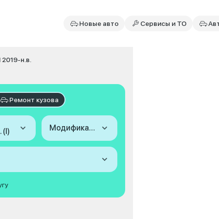
Новые авто
Сервисы и ТО
Ав
I 2019-н.в.
Ремонт кузова
Модификация
 (I)
угу