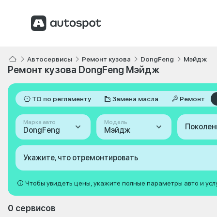
Автосервисы
Ремонт кузова
DongFeng
Мэйдж
Ремонт кузова DongFeng Мэйдж
ТО по регламенту
Замена масла
Ремонт
Марка авто
Модель
Поколен
DongFeng
Мэйдж
Укажите, что отремонтировать
Чтобы увидеть цены, укажите полные параметры авто и усл
0 сервисов