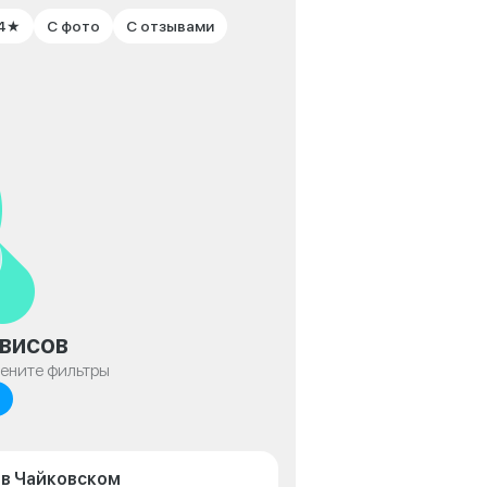
 4★
С фото
С отзывами
висов
мените фильтры
 в Чайковском