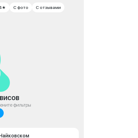
 4★
С фото
С отзывами
висов
мените фильтры
 Чайковском