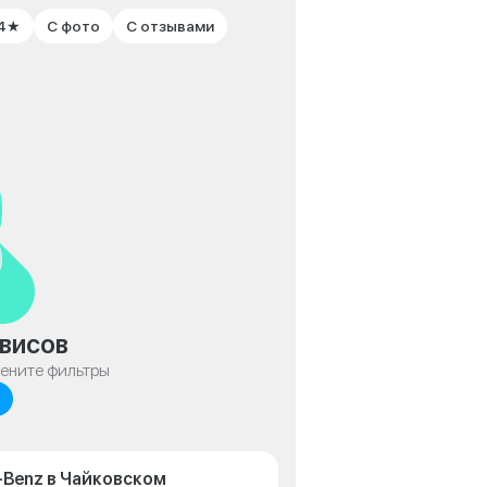
 4★
С фото
С отзывами
висов
мените фильтры
-Benz в Чайковском