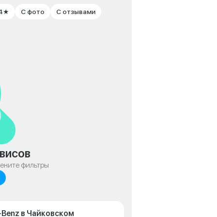
 4★
С фото
С отзывами
висов
мените фильтры
-Benz в Чайковском