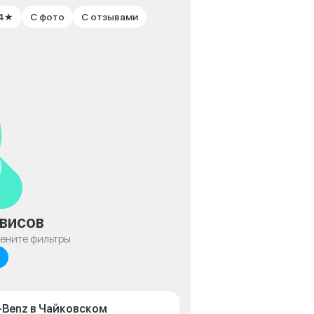
 4★
С фото
С отзывами
висов
мените фильтры
-Benz в Чайковском