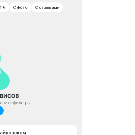
 4★
С фото
С отзывами
висов
мените фильтры
Чайковском