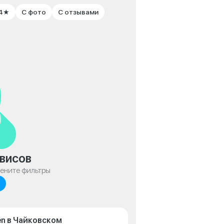
 4★
С фото
С отзывами
висов
мените фильтры
en в Чайковском