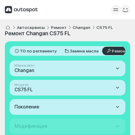
Автосервисы
Ремонт
Changan
CS75 FL
Ремонт Changan CS75 FL
ТО по регламенту
Замена масла
Ремонт
Марка авто
Changan
Модель
CS75 FL
Поколение
Модификация