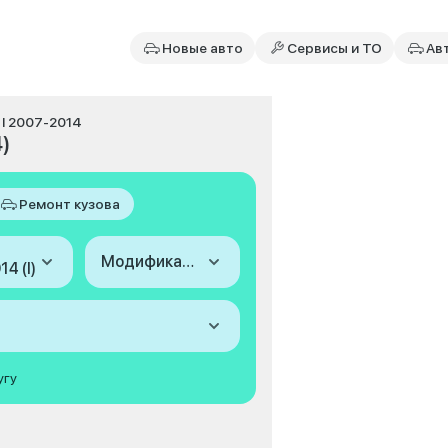
Новые авто
Сервисы и ТО
Ав
I 2007-2014
4)
Ремонт кузова
Модификация
4 (I)
угу