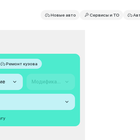
Новые авто
Сервисы и ТО
Ав
Ремонт кузова
ие
Модификация
угу