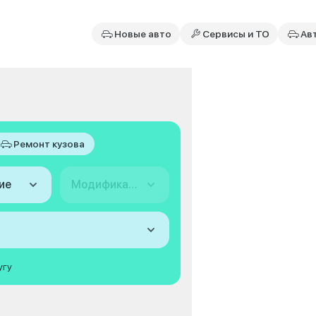
Новые авто
Сервисы и ТО
Ав
Ремонт кузова
ие
Модификация
угу