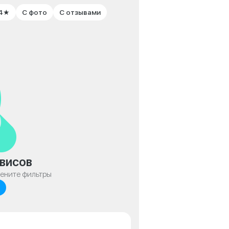
 4★
С фото
С отзывами
висов
мените фильтры