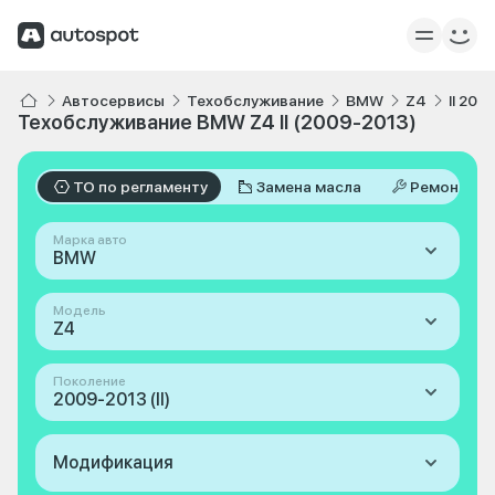
Автосервисы
Техобслуживание
BMW
Z4
II 200
Техобслуживание BMW Z4 II (2009-2013)
ТО по регламенту
Замена масла
Ремонт
Марка авто
BMW
Модель
Z4
Поколение
2009-2013 (II)
Модификация