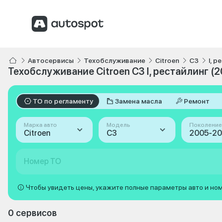
Автосервисы
Техобслуживание
Citroen
C3
I, 
Техобслуживание Citroen C3 I, рестайлинг (
ТО по регламенту
Замена масла
Ремонт
Марка авто
Модель
Поколение
Citroen
C3
Номер ТО
Чтобы увидеть цены, укажите полные параметры авто и но
0 сервисов