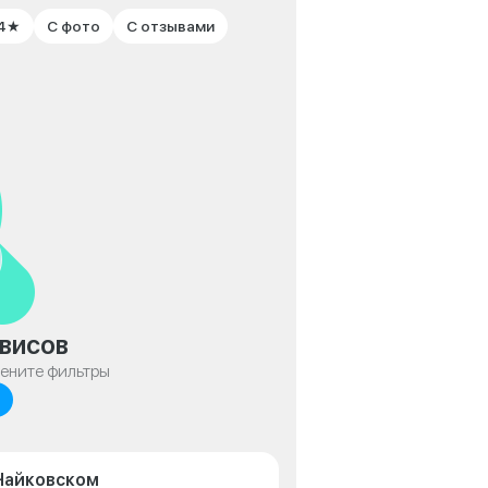
 4★
С фото
С отзывами
висов
мените фильтры
 Чайковском