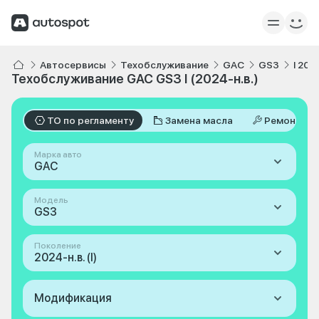
Автосервисы
Техобслуживание
GAC
GS3
I 202
Техобслуживание GAC GS3 I (2024-н.в.)
ТО по регламенту
Замена масла
Ремонт
Марка авто
GAC
Модель
GS3
Поколение
2024-н.в. (I)
Модификация