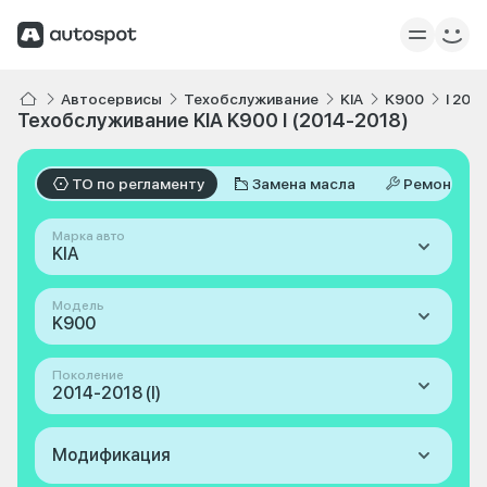
Автосервисы
Техобслуживание
KIA
K900
I 201
Техобслуживание KIA K900 I (2014-2018)
ТО по регламенту
Замена масла
Ремонт
Марка авто
KIA
Модель
K900
Поколение
2014-2018 (I)
Модификация