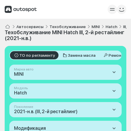
Автосервисы
Техобслуживание
MINI
Hatch
III,
Техобслуживание MINI Hatch III, 2-й рестайлинг
(2021-н.в.)
ТО по регламенту
Замена масла
Ремонт
Марка авто
MINI
Модель
Hatch
Поколение
2021-н.в. (III, 2-й рестайлинг)
Модификация