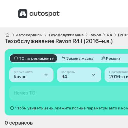
Автосервисы
Техобслуживание
Ravon
R4
I 201
Техобслуживание Ravon R4 I (2016–н.в.)
ТО по регламенту
Замена масла
Ремонт
Марка авто
Модель
Поколение
Ravon
R4
2016–н.в.
Номер ТО
Чтобы увидеть цены, укажите полные параметры авто и но
0 сервисов