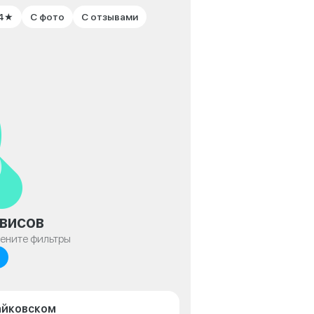
 4★
С фото
С отзывами
висов
мените фильтры
Чайковском