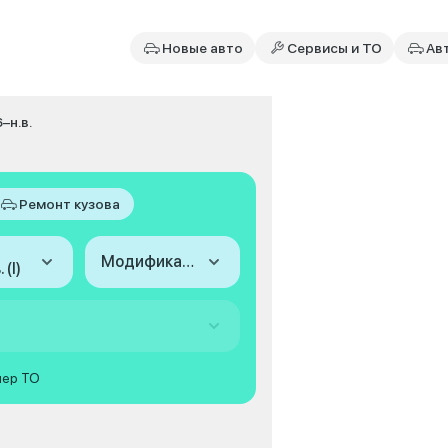
Новые авто
Сервисы и ТО
Ав
6–н.в.
Ремонт кузова
Модификация
 (I)
мер ТО