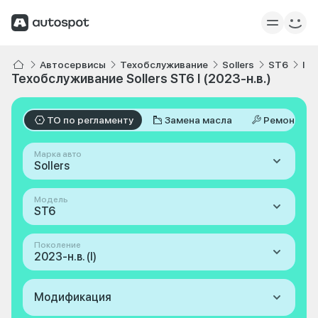
Автосервисы
Техобслуживание
Sollers
ST6
I 2
Техобслуживание Sollers ST6 I (2023-н.в.)
ТО по регламенту
Замена масла
Ремонт
Марка авто
Sollers
Модель
ST6
Поколение
2023-н.в. (I)
Модификация