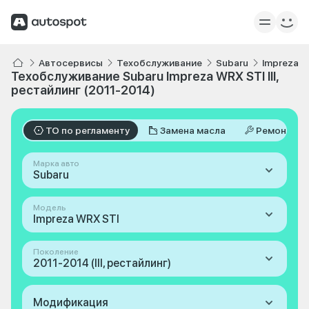
Автосервисы
Техобслуживание
Subaru
Impreza W
Техобслуживание Subaru Impreza WRX STI III,
рестайлинг (2011-2014)
ТО по регламенту
Замена масла
Ремонт
Марка авто
Subaru
Модель
Impreza WRX STI
Поколение
2011-2014 (III, рестайлинг)
Модификация