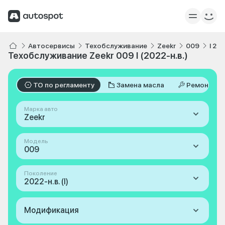
Автосервисы
Техобслуживание
Zeekr
009
I 202
Техобслуживание Zeekr 009 I (2022-н.в.)
ТО по регламенту
Замена масла
Ремонт
Марка авто
Zeekr
Модель
009
Поколение
2022-н.в. (I)
Модификация