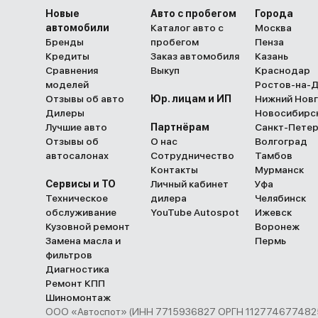
Новые
Авто с пробегом
Города
автомобили
Каталог авто с
Москва
Бренды
пробегом
Пенза
Кредиты
Заказ автомобиля
Казань
Сравнения
Выкуп
Краснодар
моделей
Ростов-на-
Отзывы об авто
Юр. лицам и ИП
Нижний Нов
Дилеры
Новосибирс
Лучшие авто
Партнёрам
Санкт-Пете
Отзывы об
О нас
Волгоград
автосалонах
Сотрудничество
Тамбов
Контакты
Мурманск
Сервисы и ТО
Личный кабинет
Уфа
Техническое
дилера
Челябинск
обслуживание
YouTube Autospot
Ижевск
Кузовной ремонт
Воронеж
Замена масла и
Пермь
фильтров
Диагностика
Ремонт КПП
Шиномонтаж
ООО «Автоспот» (ИНН 7715936827 ОРГН 1127746774825 