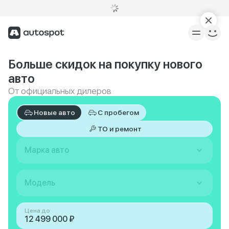
Больше скидок на покупку нового
авто
От официальных дилеров
Новые авто
С пробегом
ТО и ремонт
Марка авто
Модель
Цена до