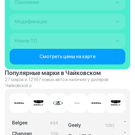
Поколение
Модификация
Номер ТО
Смотреть цены на карте
Популярные марки в Чайковском
27 марок и 12187 новых авто в наличии у дилеров
Чайковского
Jela
Belgee
494
Geely
1282
Jeto
Changan
756