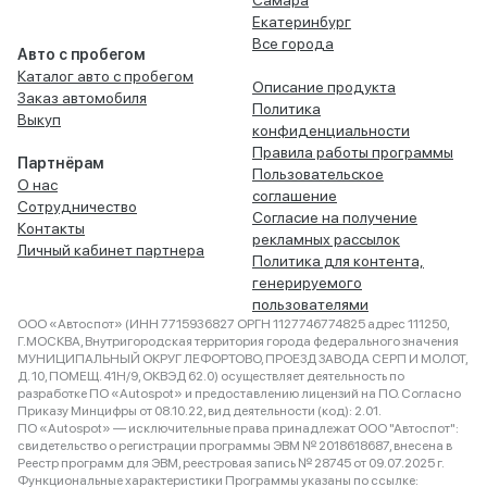
Екатеринбург
Все города
Авто с пробегом
Каталог авто с пробегом
Описание продукта
Заказ автомобиля
Политика
Выкуп
конфиденциальности
Правила работы программы
Партнёрам
Пользовательское
О нас
соглашение
Сотрудничество
Согласие на получение
Контакты
рекламных рассылок
Личный кабинет партнера
Политика для контента,
генерируемого
пользователями
ООО «Автоспот» (ИНН 7715936827 ОРГН 1127746774825 адрес 111250,
Г.МОСКВА, Внутригородская территория города федерального значения
МУНИЦИПАЛЬНЫЙ ОКРУГ ЛЕФОРТОВО, ПРОЕЗД ЗАВОДА СЕРП И МОЛОТ,
Д. 10, ПОМЕЩ. 41Н/9, ОКВЭД 62.0) осуществляет деятельность по
разработке ПО «Autospot» и предоставлению лицензий на ПО. Согласно
Приказу Минцифры от 08.10.22, вид деятельности (код): 2.01.
ПО «Autospot» — исключительные права принадлежат ООО "Автоспот":
свидетельство о регистрации программы ЭВМ № 2018618687, внесена в
Реестр программ для ЭВМ, реестровая запись № 28745 от 09.07.2025 г.
Функциональные характеристики Программы указаны по ссылке: