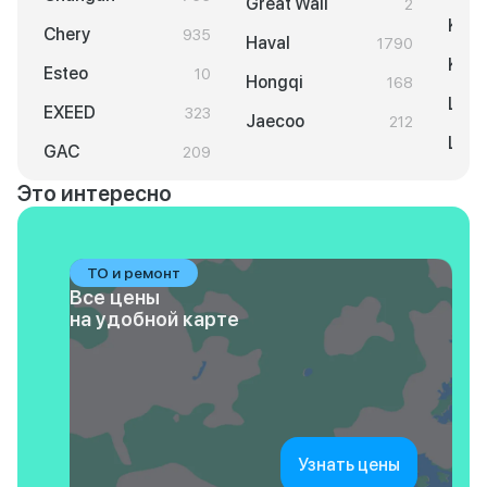
Great Wall
2
KGM
Chery
935
Haval
1790
Knew
Esteo
10
Hongqi
168
LAD
EXEED
323
Jaecoo
212
Lixi
GAC
209
Это интересно
ТО и ремонт
Все цены
на удобной карте
Узнать цены