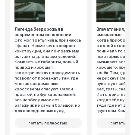
Легенда бездорожья в
Впечатления, кон
современном исполнении
смешанные
Это моя третья нива, признаюсь
Когда приобретал
- фанат. Несмотря на возраст
с одной стороны, 
конструкции, она по-прежнему
понимал что беру,
актуальна для наших условий.
некоторые вещи в
Компактные габариты, полный
вызывают вопросы
привод и хорошая
хорошего: проход
геометрическая проходимость
конёк. Там, где п
позволяют проезжать там, где
не рискнут сунутьс
многие современные
чувствует себя ка
кроссоверы спасуют. Салон
Лес, грязь, снег ей
простой, но функциональный,
И это действитель
все необходимое есть.
когда тебе нужно
Багажник не самый большой, но
туда где нет дорог
для повседневных нужд
грустном. Комфорт
хватает. Двигатель не самый
конечно не про "Н
мощный и экономичный, но
тесновато (особен
Читать полностью
Читать пол
надежный и
вибрации ощущаю
ремонтопригодный. Подвеска
телом. Подвеска 