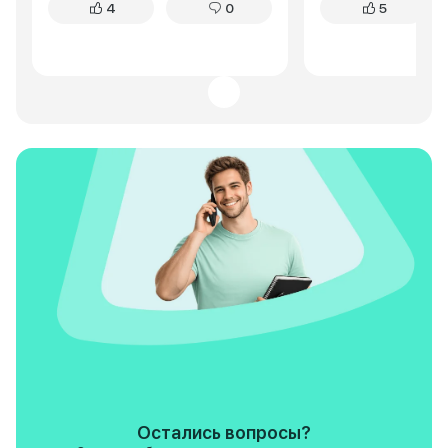
4
0
5
энергоемкая, неровности
каждая кочка отда
отрабатывает достойно. Для
позвоночнике. Эр
активного отдыха на природе –
привет из прошлог
отличный вариант.
какое-то угловато
нелогичное. Расх
тоже не радует, о
городу. А еще, буд
тому, что "Нива" 
постоянного внима
То тут подкрутить
подтянуть. Но есл
из нужного места,
хобби, чем пробле
Legend не про ко
престиж, это про
функциональность
возможность прое
другие не смогут. 
нужна рабочая ло
бездорожья, непр
ремонтопригодная
неплохой вариант.
не жалею о покупк
задачи она выполн
Остались вопросы?
отлично. И кстати 