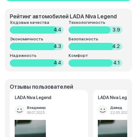
Рейтинг автомобилей LADA Niva Legend
Ходовые качества
Технологичность
4.4
3.9
Экономичность
Безопасность
4.3
4.2
Надежность
Комфорт
4.4
4.1
Отзывы пользователей
LADA Niva Legend
LADA Niva Legend
Владимир
Давид
08.07.2025
22.05.2025