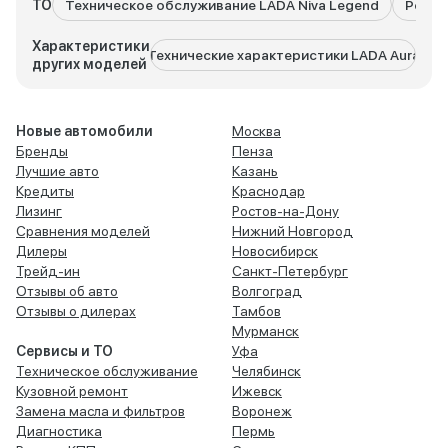
ТО
Техническое обслуживание LADA Niva Legend
Ремон
Характеристики
Технические характеристики LADA Aura
Техни
других моделей
Новые автомобили
Москва
Бренды
Пенза
Лучшие авто
Казань
Кредиты
Краснодар
Лизинг
Ростов-на-Дону
Сравнения моделей
Нижний Новгород
Дилеры
Новосибирск
Трейд-ин
Санкт-Петербург
Отзывы об авто
Волгоград
Отзывы о дилерах
Тамбов
Мурманск
Сервисы и ТО
Уфа
Техническое обслуживание
Челябинск
Кузовной ремонт
Ижевск
Замена масла и фильтров
Воронеж
Диагностика
Пермь