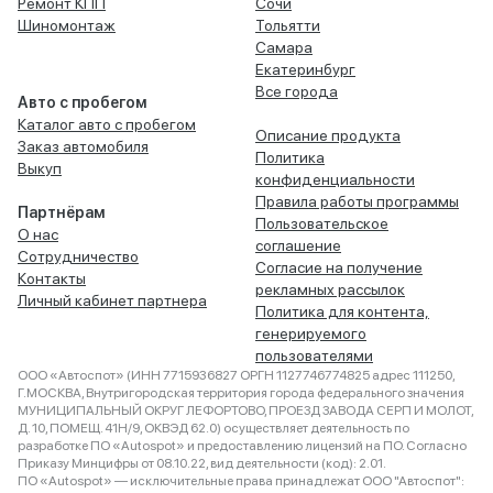
Ремонт КПП
Сочи
Шиномонтаж
Тольятти
Самара
Екатеринбург
Все города
Авто с пробегом
Каталог авто с пробегом
Описание продукта
Заказ автомобиля
Политика
Выкуп
конфиденциальности
Правила работы программы
Партнёрам
Пользовательское
О нас
соглашение
Сотрудничество
Согласие на получение
Контакты
рекламных рассылок
Личный кабинет партнера
Политика для контента,
генерируемого
пользователями
ООО «Автоспот» (ИНН 7715936827 ОРГН 1127746774825 адрес 111250,
Г.МОСКВА, Внутригородская территория города федерального значения
МУНИЦИПАЛЬНЫЙ ОКРУГ ЛЕФОРТОВО, ПРОЕЗД ЗАВОДА СЕРП И МОЛОТ,
Д. 10, ПОМЕЩ. 41Н/9, ОКВЭД 62.0) осуществляет деятельность по
разработке ПО «Autospot» и предоставлению лицензий на ПО. Согласно
Приказу Минцифры от 08.10.22, вид деятельности (код): 2.01.
ПО «Autospot» — исключительные права принадлежат ООО "Автоспот":