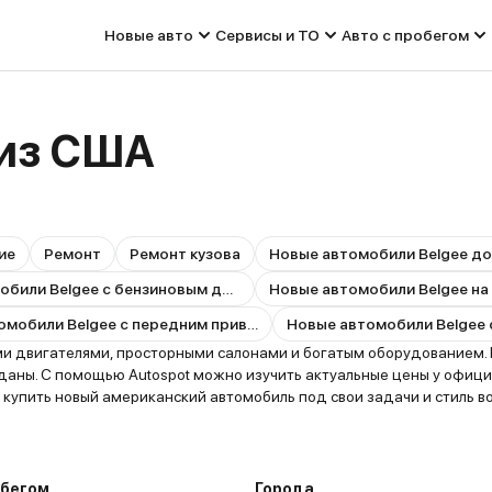
Новые авто
Сервисы и ТО
Авто с пробегом
 из США
ие
Ремонт
Ремонт кузова
Новые автомобили Belgee до
Новые автомобили Belgee с бензиновым двигателем
Новые автомобили Belgee на
Новые автомобили Belgee с передним приводом
 двигателями, просторными салонами и богатым оборудованием. 
еданы. С помощью Autospot можно изучить актуальные цены у офици
купить новый американский автомобиль под свои задачи и стиль в
обегом
Города