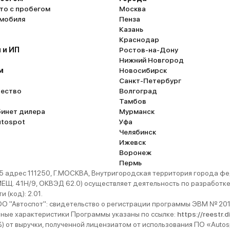
то с пробегом
Москва
омобиля
Пенза
Казань
Краснодар
 и ИП
Ростов-на-Дону
Нижний Новгород
м
Новосибирск
Санкт-Петербург
ество
Волгоград
Тамбов
бинет дилера
Мурманск
utospot
Уфа
Челябинск
Ижевск
Воронеж
Пермь
 адрес 111250, Г.МОСКВА, Внутригородская территория города
. 41Н/9, ОКВЭД 62.0) осуществляет деятельность по разработке 
 (код): 2.01.
 "Автоспот": свидетельство о регистрации программы ЭВМ № 201
ьные характеристики Программы указаны по ссылке:
https://reestr.
%) от выручки, полученной лицензиатом от использования ПО «Autos