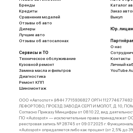
Бренды
Каталог ав
Кредиты
Заказ авт
Сравнения моделей
Выкуп
Отзывы об авто
Дилеры
Юр. лицам
Лучшие авто
Отзывы об автосалонах
Партнёра
О нас
Сервисы и ТО
Сотруднич
Техническое обслуживание
Контакты
Кузовной ремонт
Личный ка
Замена масла и фильтров
YouTube A
Диагностика
Ремонт КПП
Шиномонтаж
ООО «Автоспот» (ИНН 7715936827 ОРГН 1127746774825
ЛЕФОРТОВО, ПРОЕЗД ЗАВОДА СЕРП И МОЛОТ, Д. 10, ПОМЕЩ
Согласно Приказу Минцифры от 08.10.22, вид деятельности
ПО «Autospot» — исключительные права принадлежат ООО
реестровая запись № 28745 от 09.07.2025 г. Функционал
«Autospot» определяется либо как процент (от 2,5% до 3