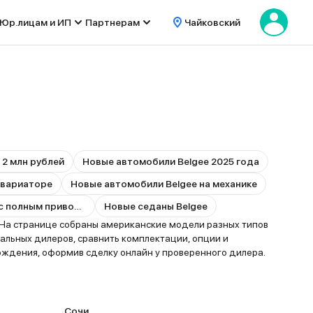
Юр.лицам и ИП
Партнерам
Чайковский
 2 млн рублей
Новые автомобили Belgee 2025 года
 вариаторе
Новые автомобили Belgee на механике
Новые автомобили Belgee с полным приводом
Новые седаны Belgee
На странице собраны американские модели разных типов
альных дилеров, сравнить комплектации, опции и
ождения, оформив сделку онлайн у проверенного дилера.
Сочи