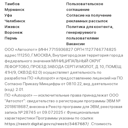
Тамбов
Пользовательское
Мурманск
соглашение
Уфа
Согласие на получение
Челябинск
рекламных рассылок
Ижевск
Политика для контента,
Воронеж
генерируемого
Пермь
пользователями
Вакансии
ООО «Автоспот» (ИНН 7715936827 ОРГН 1127746774825
адрес 111250, Г.МОСКВА, Внутригородская территория города
федерального значения МУНИЦИПАЛЬНЫЙ ОКРУГ
ЛЕФОРТОВО, ПРОЕЗД ЗАВОДА СЕРП И МОЛОТ, Д. 10, ПОМЕЩ.
41Н/9, ОКВЭД 62.0) осуществляет деятельность по
разработке ПО «Autospot» и предоставлению лицензий на ПО.
Согласно Приказу Минцифры от 08.10.22, вид деятельности
(код): 2.01.
ПО «Autospot» — исключительные права принадлежат ООО
"Автоспот": свидетельство о регистрации программы ЭВМ №
2018618687, внесена в Реестр программ для ЭВМ, реестровая
запись № 28745 от 09.07.2025 г. Функциональные
характеристики Программы указаны по ссылке:
https://reestr.digital.gov.ru/reestr/3467687/
. Стоимость