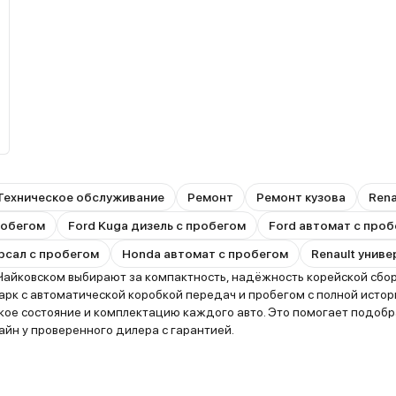
Техническое обслуживание
Ремонт
Ремонт кузова
Rena
пробегом
Ford Kuga дизель с пробегом
Ford автомат с про
рсал с пробегом
Honda автомат с пробегом
Renault унив
Чайковском выбирают за компактность, надёжность корейской сборк
рк с автоматической коробкой передач и пробегом с полной истор
ское состояние и комплектацию каждого авто. Это помогает подоб
йн у проверенного дилера с гарантией.