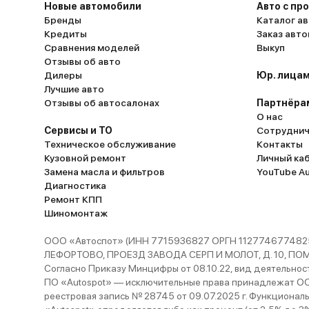
Новые автомобили
Авто с пр
Бренды
Каталог ав
Кредиты
Заказ авт
Сравнения моделей
Выкуп
Отзывы об авто
Дилеры
Юр. лицам
Лучшие авто
Отзывы об автосалонах
Партнёра
О нас
Сервисы и ТО
Сотруднич
Техническое обслуживание
Контакты
Кузовной ремонт
Личный ка
Замена масла и фильтров
YouTube A
Диагностика
Ремонт КПП
Шиномонтаж
ООО «Автоспот» (ИНН 7715936827 ОРГН 1127746774825
ЛЕФОРТОВО, ПРОЕЗД ЗАВОДА СЕРП И МОЛОТ, Д. 10, ПОМЕЩ
Согласно Приказу Минцифры от 08.10.22, вид деятельности
ПО «Autospot» — исключительные права принадлежат ООО
реестровая запись № 28745 от 09.07.2025 г. Функционал