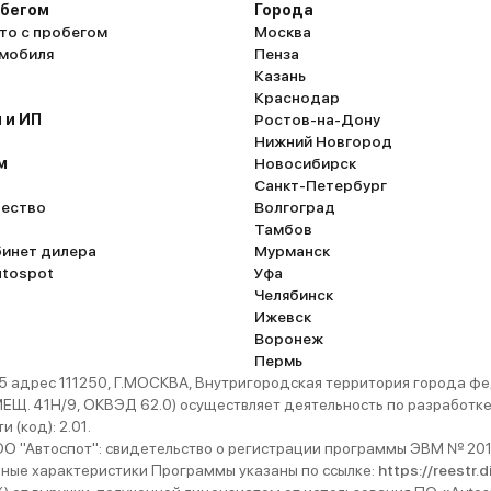
обегом
Города
то с пробегом
Москва
омобиля
Пенза
Казань
Краснодар
 и ИП
Ростов-на-Дону
Нижний Новгород
м
Новосибирск
Санкт-Петербург
ество
Волгоград
Тамбов
бинет дилера
Мурманск
utospot
Уфа
Челябинск
Ижевск
Воронеж
Пермь
 адрес 111250, Г.МОСКВА, Внутригородская территория города
. 41Н/9, ОКВЭД 62.0) осуществляет деятельность по разработке 
 (код): 2.01.
 "Автоспот": свидетельство о регистрации программы ЭВМ № 201
ьные характеристики Программы указаны по ссылке:
https://reestr.