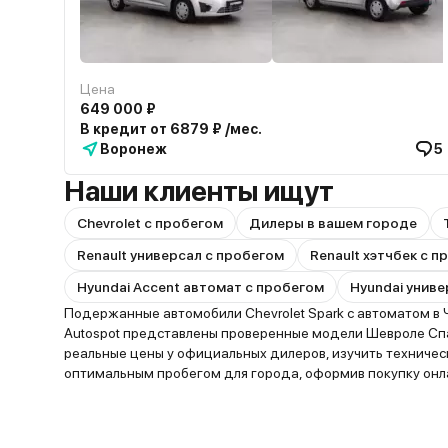
Цена
649 000 ₽
В кредит от 6879 ₽ /мес.
Воронеж
5
Наши клиенты ищут
Chevrolet с пробегом
Дилеры в вашем городе
Renault универсал с пробегом
Renault хэтчбек с 
Hyundai Accent автомат с пробегом
Hyundai униве
Подержанные автомобили Chevrolet Spark с автоматом в 
Autospot представлены проверенные модели Шевроле Спа
реальные цены у официальных дилеров, изучить техниче
оптимальным пробегом для города, оформив покупку онла