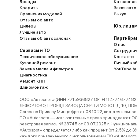
Бренды
Каталог ав
Кредиты
Заказ авт
Сравнения моделей
Выкуп
Отзывы об авто
Дилеры
Юр. лицам
Лучшие авто
Отзывы об автосалонах
Партнёра
О нас
Сервисы и ТО
Сотруднич
Техническое обслуживание
Контакты
Кузовной ремонт
Личный ка
Замена масла и фильтров
YouTube A
Диагностика
Ремонт КПП
Шиномонтаж
ООО «Автоспот» (ИНН 7715936827 ОРГН 1127746774825
ЛЕФОРТОВО, ПРОЕЗД ЗАВОДА СЕРП И МОЛОТ, Д. 10, ПОМЕЩ
Согласно Приказу Минцифры от 08.10.22, вид деятельности
ПО «Autospot» — исключительные права принадлежат ООО
реестровая запись № 28745 от 09.07.2025 г. Функционал
«Autospot» определяется либо как процент (от 2,5% до 3
каждого привлеченного с использованием ПО «Autospot»