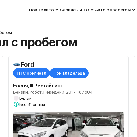
Новые авто
Сервисы и ТО
Авто с пробегом
обегом
ал с пробегом
Ford
ПТС оригинал
Три владельца
Focus, III Рестайлинг
Бензин, Робот, Передний, 2017, 187504
Белый
Все
31 опция