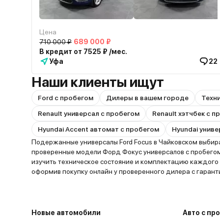
Цена
710 000 ₽
689 000 ₽
В кредит от 7525 ₽ /мес.
Уфа
22
Наши клиенты ищут
Ford с пробегом
Дилеры в вашем городе
Техн
Renault универсал с пробегом
Renault хэтчбек с 
Hyundai Accent автомат с пробегом
Hyundai униве
Подержанные универсалы Ford Focus в Чайковском выбира
проверенные модели Форд Фокус универсалов с пробегом
изучить техническое состояние и комплектацию каждого
оформив покупку онлайн у проверенного дилера с гарант
Новые автомобили
Авто с пр