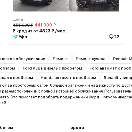
Цена
455 000 ₽
441 000 ₽
В кредит от 4823 ₽ /мес.
Уфа
22
ическое обслуживание
Ремонт
Ремонт кузова
Renault 
пробегом
Ford Kuga дизель с пробегом
Ford автомат с про
рсал с пробегом
Honda автомат с пробегом
Renault унив
ют за просторный салон, большой багажник и надёжность по досту
 разных поколений с полной историей обслуживания. Пользователь
 авто. Это помогает подобрать подержанный Форд Фокус универса
ией.
обегом
Города