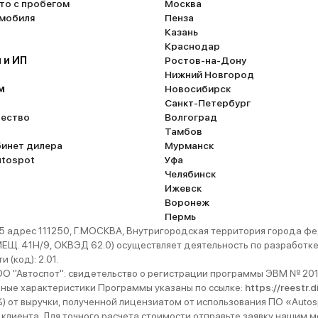
то с пробегом
Москва
омобиля
Пенза
Казань
Краснодар
 и ИП
Ростов-на-Дону
Нижний Новгород
м
Новосибирск
Санкт-Петербург
ество
Волгоград
Тамбов
бинет дилера
Мурманск
utospot
Уфа
Челябинск
Ижевск
Воронеж
Пермь
 адрес 111250, Г.МОСКВА, Внутригородская территория города
. 41Н/9, ОКВЭД 62.0) осуществляет деятельность по разработке 
 (код): 2.01.
 "Автоспот": свидетельство о регистрации программы ЭВМ № 201
ьные характеристики Программы указаны по ссылке:
https://reestr.
%) от выручки, полученной лицензиатом от использования ПО «Autos
 клиента. Для точного расчета стоимости отправьте заявку нашим