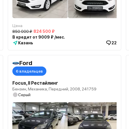
Цена
850 000 ₽
824 500 ₽
В кредит от 9009 ₽ /мес.
Казань
22
Ford
6 владельцев
Focus, II Рестайлинг
Бензин, Механика, Передний, 2008, 241759
Серый