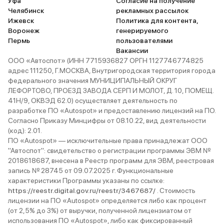
Уфа
Согласие на получение
Челябинск
рекламных рассылок
Ижевск
Политика для контента,
Воронеж
генерируемого
Пермь
пользователями
Вакансии
ООО «Автоспот» (ИНН 7715936827 ОРГН 1127746774825
адрес 111250, Г.МОСКВА, Внутригородская территория города
федерального значения МУНИЦИПАЛЬНЫЙ ОКРУГ
ЛЕФОРТОВО, ПРОЕЗД ЗАВОДА СЕРП И МОЛОТ, Д. 10, ПОМЕЩ.
41Н/9, ОКВЭД 62.0) осуществляет деятельность по
разработке ПО «Autospot» и предоставлению лицензий на ПО.
Согласно Приказу Минцифры от 08.10.22, вид деятельности
(код): 2.01.
ПО «Autospot» — исключительные права принадлежат ООО
"Автоспот": свидетельство о регистрации программы ЭВМ №
2018618687, внесена в Реестр программ для ЭВМ, реестровая
запись № 28745 от 09.07.2025 г. Функциональные
характеристики Программы указаны по ссылке:
https://reestr.digital.gov.ru/reestr/3467687/
. Стоимость
лицензии на ПО «Autospot» определяется либо как процент
(от 2,5% до 3%) от выручки, полученной лицензиатом от
использования ПО «Autospot», либо как фиксированный