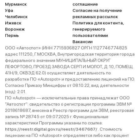
Мурманск
соглашение
Уфа
Согласие на получение
Челябинск
рекламных рассылок
Ижевск
Политика для контента,
Воронеж
генерируемого
Пермь
пользователями
Вакансии
ООО «Автоспот» (ИНН 7715936827 ОРГН 1127746774825
адрес 111250, Г.МОСКВА, Внутригородская территория города
федерального значения МУНИЦИПАЛЬНЫЙ ОКРУГ
ЛЕФОРТОВО, ПРОЕЗД ЗАВОДА СЕРП И МОЛОТ, Д. 10, ПОМЕЩ.
41Н/9, ОКВЭД 62.0) осуществляет деятельность по
разработке ПО «Autospot» и предоставлению лицензий на ПО.
Согласно Приказу Минцифры от 08.10.22, вид деятельности
(код): 2.01.
ПО «Autospot» — исключительные права принадлежат ООО
"Автоспот": свидетельство о регистрации программы ЭВМ №
2018618687, внесена в Реестр программ для ЭВМ, реестровая
запись № 28745 от 09.07.2025 г. Функциональные
характеристики Программы указаны по ссылке:
https://reestr.digital.gov.ru/reestr/3467687/
. Стоимость
лицензии на ПО «Autospot» определяется либо как процент