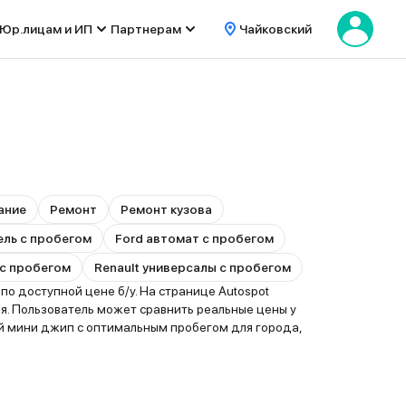
Юр.лицам и ИП
Партнерам
Чайковский
ание
Ремонт
Ремонт кузова
ель с пробегом
Ford автомат с пробегом
с пробегом
Renault универсалы с пробегом
о доступной цене б/у. На странице Autospot
. Пользователь может сравнить реальные цены у
й мини джип с оптимальным пробегом для города,