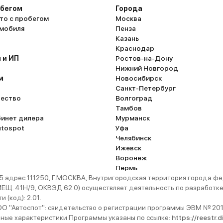
обегом
Города
то с пробегом
Москва
омобиля
Пенза
Казань
Краснодар
 и ИП
Ростов-на-Дону
Нижний Новгород
м
Новосибирск
Санкт-Петербург
ество
Волгоград
Тамбов
бинет дилера
Мурманск
utospot
Уфа
Челябинск
Ижевск
Воронеж
Пермь
 адрес 111250, Г.МОСКВА, Внутригородская территория города
. 41Н/9, ОКВЭД 62.0) осуществляет деятельность по разработке 
 (код): 2.01.
 "Автоспот": свидетельство о регистрации программы ЭВМ № 201
ьные характеристики Программы указаны по ссылке:
https://reestr.