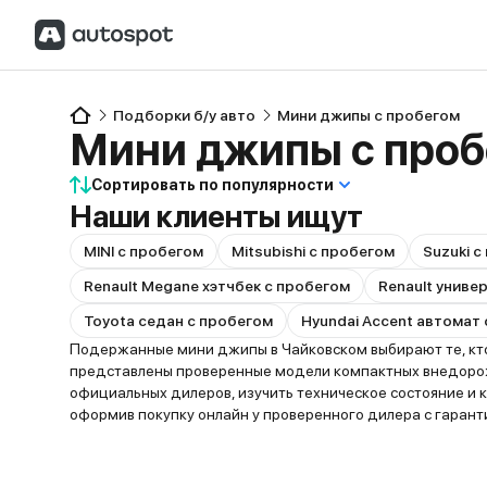
Подборки б/у авто
Мини джипы с пробегом
Мини джипы с про
Сортировать по популярности
Наши клиенты ищут
MINI с пробегом
Mitsubishi с пробегом
Suzuki с
Renault Megane хэтчбек с пробегом
Renault униве
Toyota седан с пробегом
Hyundai Accent автомат
Подержанные мини джипы в Чайковском выбирают те, кто 
представлены проверенные модели компактных внедорожн
официальных дилеров, изучить техническое состояние и
оформив покупку онлайн у проверенного дилера с гарант