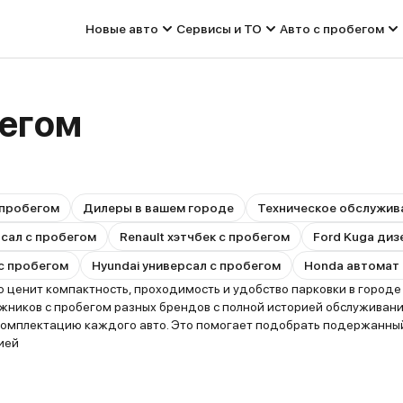
Новые авто
Сервисы и ТО
Авто с пробегом
бегом
 пробегом
Дилеры в вашем городе
Техническое обслужив
рсал с пробегом
Renault хэтчбек с пробегом
Ford Kuga диз
 с пробегом
Hyundai универсал с пробегом
Honda автомат 
ценит компактность, проходимость и удобство парковки в городе п
иков с пробегом разных брендов с полной историей обслуживания
 комплектацию каждого авто. Это помогает подобрать подержанны
ией