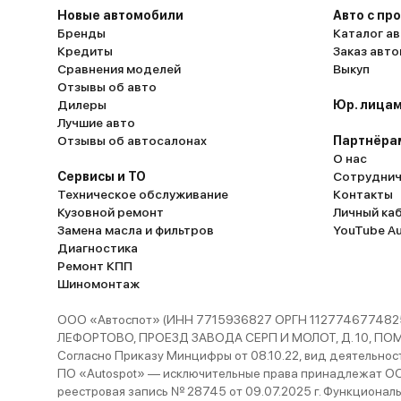
Новые автомобили
Авто с пр
Бренды
Каталог ав
Кредиты
Заказ авт
Сравнения моделей
Выкуп
Отзывы об авто
Дилеры
Юр. лицам
Лучшие авто
Отзывы об автосалонах
Партнёра
О нас
Сервисы и ТО
Сотруднич
Техническое обслуживание
Контакты
Кузовной ремонт
Личный ка
Замена масла и фильтров
YouTube A
Диагностика
Ремонт КПП
Шиномонтаж
ООО «Автоспот» (ИНН 7715936827 ОРГН 1127746774825
ЛЕФОРТОВО, ПРОЕЗД ЗАВОДА СЕРП И МОЛОТ, Д. 10, ПОМЕЩ
Согласно Приказу Минцифры от 08.10.22, вид деятельности
ПО «Autospot» — исключительные права принадлежат ООО
реестровая запись № 28745 от 09.07.2025 г. Функционал