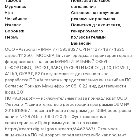
Тамбов
Пользовательское
Мурманск
соглашение
Уфа
Согласие на получение
Челябинск
рекламных рассылок
Ижевск
Политика для контента,
Воронеж
генерируемого
Пермь
пользователями
Вакансии
ООО «Автоспот» (ИНН 7715936827 ОРГН 1127746774825
адрес 111250, Г.МОСКВА, Внутригородская территория города
федерального значения МУНИЦИПАЛЬНЫЙ ОКРУГ
ЛЕФОРТОВО, ПРОЕЗД ЗАВОДА СЕРП И МОЛОТ, Д. 10, ПОМЕЩ.
41Н/9, ОКВЭД 62.0) осуществляет деятельность по
разработке ПО «Autospot» и предоставлению лицензий на ПО.
Согласно Приказу Минцифры от 08.10.22, вид деятельности
(код): 2.01.
ПО «Autospot» — исключительные права принадлежат ООО
"Автоспот": свидетельство о регистрации программы ЭВМ №
2018618687, внесена в Реестр программ для ЭВМ, реестровая
запись № 28745 от 09.07.2025 г. Функциональные
характеристики Программы указаны по ссылке:
https://reestr.digital.gov.ru/reestr/3467687/
. Стоимость
лицензии на ПО «Autospot» определяется либо как процент