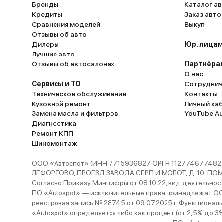
Бренды
Каталог ав
Кредиты
Заказ авт
Сравнения моделей
Выкуп
Отзывы об авто
Дилеры
Юр. лицам
Лучшие авто
Отзывы об автосалонах
Партнёра
О нас
Сервисы и ТО
Сотруднич
Техническое обслуживание
Контакты
Кузовной ремонт
Личный ка
Замена масла и фильтров
YouTube A
Диагностика
Ремонт КПП
Шиномонтаж
ООО «Автоспот» (ИНН 7715936827 ОРГН 1127746774825
ЛЕФОРТОВО, ПРОЕЗД ЗАВОДА СЕРП И МОЛОТ, Д. 10, ПОМЕЩ
Согласно Приказу Минцифры от 08.10.22, вид деятельности
ПО «Autospot» — исключительные права принадлежат ООО
реестровая запись № 28745 от 09.07.2025 г. Функционал
«Autospot» определяется либо как процент (от 2,5% до 3