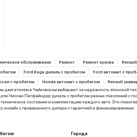
ническое обслуживание
Ремонт
Ремонт кузова
Renaul
пробегом
Ford Kuga дизель с пробегом
Ford автомат с про
рсал с пробегом
Honda автомат с пробегом
Renault унив
ым двигателем в Чайковском выбирают за надёжность японской тех
дели Ниссан Патфайндер дизель с пробегом разных поколений с п
ь техническое состояние и комплектацию каждого авто. Это помо
у онлайн у проверенного дилера с гарантией и финансированием.
обегом
Города