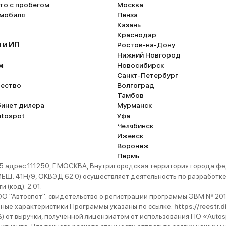
то с пробегом
Москва
омобиля
Пенза
Казань
Краснодар
 и ИП
Ростов-на-Дону
Нижний Новгород
м
Новосибирск
Санкт-Петербург
ество
Волгоград
Тамбов
бинет дилера
Мурманск
utospot
Уфа
Челябинск
Ижевск
Воронеж
Пермь
 адрес 111250, Г.МОСКВА, Внутригородская территория города
. 41Н/9, ОКВЭД 62.0) осуществляет деятельность по разработке 
 (код): 2.01.
 "Автоспот": свидетельство о регистрации программы ЭВМ № 201
ьные характеристики Программы указаны по ссылке:
https://reestr.
%) от выручки, полученной лицензиатом от использования ПО «Autos