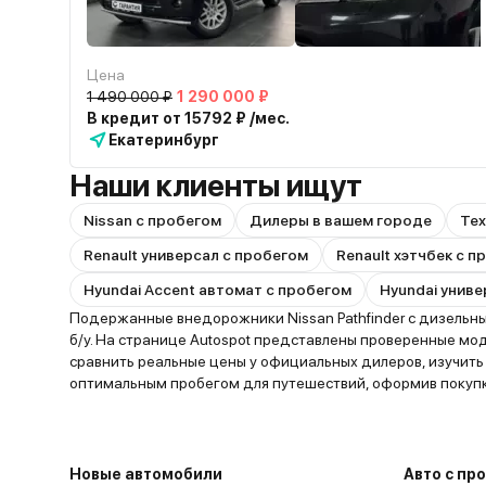
Цена
1 490 000 ₽
1 290 000 ₽
В кредит от 15792 ₽ /мес.
Екатеринбург
Наши клиенты ищут
Nissan с пробегом
Дилеры в вашем городе
Тех
Renault универсал с пробегом
Renault хэтчбек с 
Hyundai Accent автомат с пробегом
Hyundai униве
Подержанные внедорожники Nissan Pathfinder с дизельн
б/у. На странице Autospot представлены проверенные мо
сравнить реальные цены у официальных дилеров, изучит
оптимальным пробегом для путешествий, оформив покупк
Новые автомобили
Авто с пр