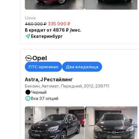
Цена
460 000 ₽
335 000 ₽
В кредит от 4876 ₽ /мес.
Екатеринбург
Opel
ПТС оригинал
Два владельца
Astra, J Рестайлинг
Бензин, Автомат, Передний, 2012, 239711
Черный
Все
37 опций