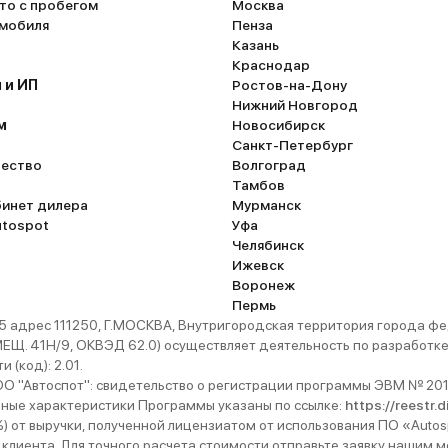
то с пробегом
Москва
омобиля
Пенза
Казань
Краснодар
 и ИП
Ростов-на-Дону
Нижний Новгород
м
Новосибирск
Санкт-Петербург
ество
Волгоград
Тамбов
бинет дилера
Мурманск
utospot
Уфа
Челябинск
Ижевск
Воронеж
Пермь
 адрес 111250, Г.МОСКВА, Внутригородская территория города
. 41Н/9, ОКВЭД 62.0) осуществляет деятельность по разработке 
 (код): 2.01.
 "Автоспот": свидетельство о регистрации программы ЭВМ № 201
ьные характеристики Программы указаны по ссылке:
https://reestr.
%) от выручки, полученной лицензиатом от использования ПО «Autos
 клиента. Для точного расчета стоимости отправьте заявку нашим