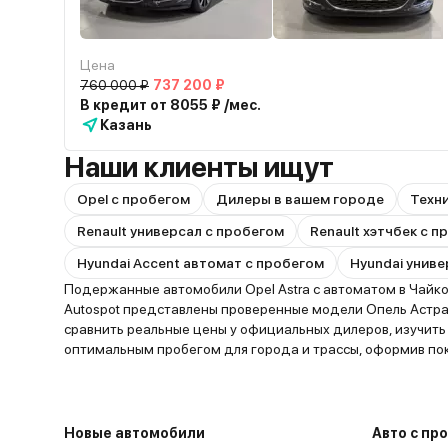
Цена
760 000 ₽
737 200 ₽
В кредит от 8055 ₽ /мес.
Казань
Наши клиенты ищут
Opel с пробегом
Дилеры в вашем городе
Техн
Renault универсал с пробегом
Renault хэтчбек с 
Hyundai Accent автомат с пробегом
Hyundai униве
Подержанные автомобили Opel Astra с автоматом в Чайко
Autospot представлены проверенные модели Опель Астра
сравнить реальные цены у официальных дилеров, изучит
оптимальным пробегом для города и трассы, оформив пок
Новые автомобили
Авто с пр