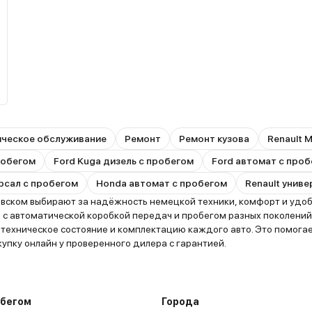
ическое обслуживание
Ремонт
Ремонт кузова
Renault 
пробегом
Ford Kuga дизель с пробегом
Ford автомат с про
рсал с пробегом
Honda автомат с пробегом
Renault унив
вском выбирают за надёжность немецкой техники, комфорт и удобс
 с автоматической коробкой передач и пробегом разных поколений
ь техническое состояние и комплектацию каждого авто. Это помог
упку онлайн у проверенного дилера с гарантией.
обегом
Города