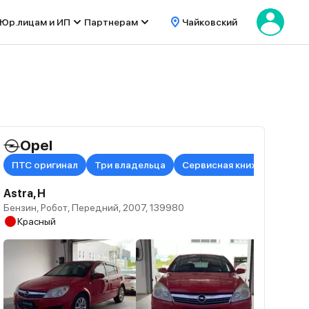
Юр.лицам и ИП
Партнерам
Чайковский
Opel
ПТС оригинал
Три владельца
Сервисная книжка в налич
Astra, H
Бензин, Робот, Передний, 2007, 139980
Красный