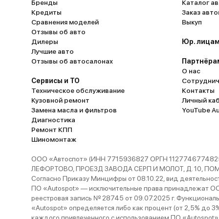
Бренды
Каталог ав
Кредиты
Заказ авт
Сравнения моделей
Выкуп
Отзывы об авто
Дилеры
Юр. лицам
Лучшие авто
Отзывы об автосалонах
Партнёра
О нас
Сервисы и ТО
Сотруднич
Техническое обслуживание
Контакты
Кузовной ремонт
Личный ка
Замена масла и фильтров
YouTube A
Диагностика
Ремонт КПП
Шиномонтаж
ООО «Автоспот» (ИНН 7715936827 ОРГН 1127746774825
ЛЕФОРТОВО, ПРОЕЗД ЗАВОДА СЕРП И МОЛОТ, Д. 10, ПОМЕЩ
Согласно Приказу Минцифры от 08.10.22, вид деятельности
ПО «Autospot» — исключительные права принадлежат ООО
реестровая запись № 28745 от 09.07.2025 г. Функционал
«Autospot» определяется либо как процент (от 2,5% до 3
каждого привлеченного с использованием ПО «Autospot»