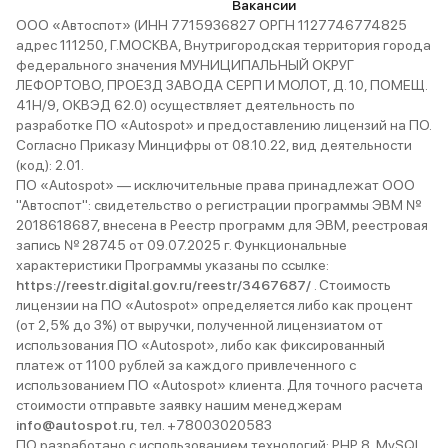
Вакансии
ООО «Автоспот» (ИНН 7715936827 ОРГН 1127746774825
адрес 111250, Г.МОСКВА, Внутригородская территория города
федерального значения МУНИЦИПАЛЬНЫЙ ОКРУГ
ЛЕФОРТОВО, ПРОЕЗД ЗАВОДА СЕРП И МОЛОТ, Д. 10, ПОМЕЩ.
41Н/9, ОКВЭД 62.0) осуществляет деятельность по
разработке ПО «Autospot» и предоставлению лицензий на ПО.
Согласно Приказу Минцифры от 08.10.22, вид деятельности
(код): 2.01.
ПО «Autospot» — исключительные права принадлежат ООО
"Автоспот": свидетельство о регистрации программы ЭВМ №
2018618687, внесена в Реестр программ для ЭВМ, реестровая
запись № 28745 от 09.07.2025 г. Функциональные
характеристики Программы указаны по ссылке:
https://reestr.digital.gov.ru/reestr/3467687/
. Стоимость
лицензии на ПО «Autospot» определяется либо как процент
(от 2,5% до 3%) от выручки, полученной лицензиатом от
использования ПО «Autospot», либо как фиксированный
платеж от 1100 рублей за каждого привлеченного с
использованием ПО «Autospot» клиента. Для точного расчета
стоимости отправьте заявку нашим менеджерам
info@autospot.ru
, тел. +78003020583
ПО разработано с использованием технологий: PHP 8, MySQL