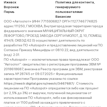
Ижевск
Политика для контента,
Воронеж
генерируемого
Пермь
пользователями
Вакансии
ООО «Автоспот» (ИНН 7715936827 ОРГН 1127746774825
адрес 111250, Г.МОСКВА, Внутригородская территория города
федерального значения МУНИЦИПАЛЬНЫЙ ОКРУГ
ЛЕФОРТОВО, ПРОЕЗД ЗАВОДА СЕРП И МОЛОТ, Д. 10, ПОМЕЩ.
41Н/9, ОКВЭД 62.0) осуществляет деятельность по
разработке ПО «Autospot» и предоставлению лицензий на ПО.
Согласно Приказу Минцифры от 08.10.22, вид деятельности
(код): 2.01.
ПО «Autospot» — исключительные права принадлежат ООО
"Автоспот": свидетельство о регистрации программы ЭВМ №
2018618687, внесена в Реестр программ для ЭВМ, реестровая
запись № 28745 от 09.07.2025 г. Функциональные
характеристики Программы указаны по ссылке:
https://reestr.digital.gov.ru/reestr/3467687/
. Стоимость
лицензии на ПО «Autospot» определяется либо как процент
(от 2,5% до 3%) от выручки, полученной лицензиатом от
использования ПО «Autospot», либо как фиксированный
платеж от 1100 рублей за каждого привлеченного с