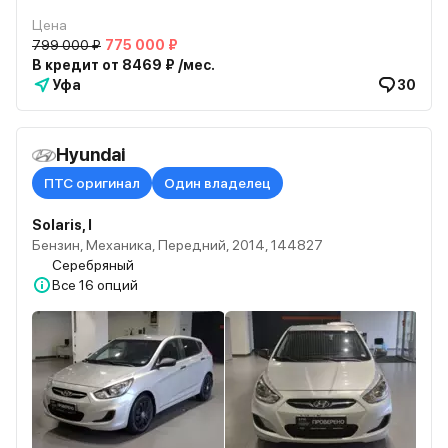
Цена
799 000 ₽
775 000 ₽
В кредит от 8469 ₽ /мес.
Уфа
30
Hyundai
ПТС оригинал
Один владелец
Solaris, I
Бензин, Механика, Передний, 2014, 144827
Серебряный
Все
16 опций