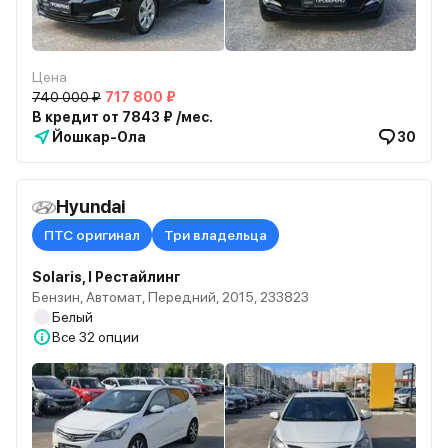
Цена
740 000 ₽
717 800 ₽
В кредит от 7843 ₽ /мес.
Йошкар-Ола
30
Hyundai
ПТС оригинал
Три владельца
Solaris, I Рестайлинг
Бензин, Автомат, Передний, 2015, 233823
Белый
Все
32 опции