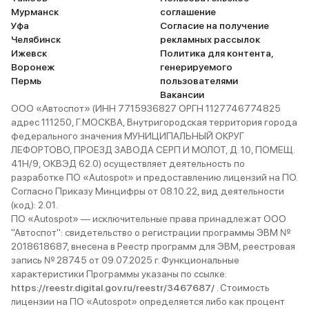
Мурманск
соглашение
Уфа
Согласие на получение
Челябинск
рекламных рассылок
Ижевск
Политика для контента,
Воронеж
генерируемого
Пермь
пользователями
Вакансии
ООО «Автоспот» (ИНН 7715936827 ОРГН 1127746774825
адрес 111250, Г.МОСКВА, Внутригородская территория города
федерального значения МУНИЦИПАЛЬНЫЙ ОКРУГ
ЛЕФОРТОВО, ПРОЕЗД ЗАВОДА СЕРП И МОЛОТ, Д. 10, ПОМЕЩ.
41Н/9, ОКВЭД 62.0) осуществляет деятельность по
разработке ПО «Autospot» и предоставлению лицензий на ПО.
Согласно Приказу Минцифры от 08.10.22, вид деятельности
(код): 2.01.
ПО «Autospot» — исключительные права принадлежат ООО
"Автоспот": свидетельство о регистрации программы ЭВМ №
2018618687, внесена в Реестр программ для ЭВМ, реестровая
запись № 28745 от 09.07.2025 г. Функциональные
характеристики Программы указаны по ссылке:
https://reestr.digital.gov.ru/reestr/3467687/
. Стоимость
лицензии на ПО «Autospot» определяется либо как процент