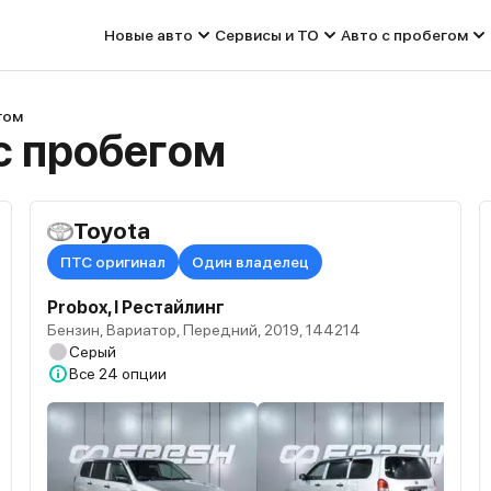
Новые авто
Сервисы и ТО
Авто с пробегом
гом
с пробегом
Toyota
ПТС оригинал
Один владелец
Probox, I Рестайлинг
Бензин, Вариатор, Передний, 2019, 144214
Серый
Все
24 опции