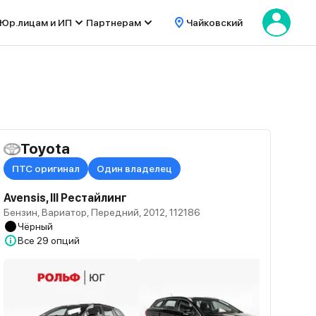
Юр.лицам и ИП
Партнерам
Чайковский
Toyota
ПТС оригинал
Один владелец
Avensis, III Рестайлинг
Бензин, Вариатор, Передний, 2012, 112186
Чёрный
Все
29 опций