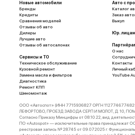
Новые автомобили
Авто с пр
Бренды
Каталог ав
Кредиты
Заказ авт
Сравнения моделей
Выкуп
Отзывы об авто
Дилеры
Юр. лицам
Лучшие авто
Отзывы об автосалонах
Партнёра
О нас
Сервисы и ТО
Сотруднич
Техническое обслуживание
Контакты
Кузовной ремонт
Личный ка
Замена масла и фильтров
YouTube A
Диагностика
Ремонт КПП
Шиномонтаж
ООО «Автоспот» (ИНН 7715936827 ОРГН 1127746774825
ЛЕФОРТОВО, ПРОЕЗД ЗАВОДА СЕРП И МОЛОТ, Д. 10, ПОМЕЩ
Согласно Приказу Минцифры от 08.10.22, вид деятельности
ПО «Autospot» — исключительные права принадлежат ООО
реестровая запись № 28745 от 09.07.2025 г. Функционал