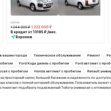
Цена
1 244 000 ₽
1 222 000 ₽
В кредит от 13185 ₽ /мес.
Воронеж
в вашем городе
Техническое обслуживание
Ремонт
Ре
пробегом
Ford Kuga дизель с пробегом
Ford автомат с про
рсал с пробегом
Honda автомат с пробегом
Renault унив
а просторный салон, большой багажник и надёжность по доступной
ых классов с полной историей обслуживания. Пользователь может 
то помогает подобрать подержанный Тойота универсал с оптималь