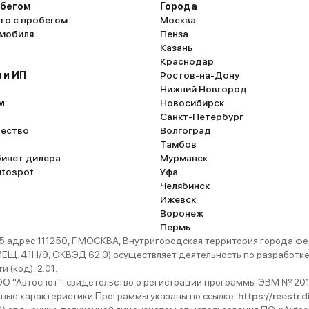
обегом
Города
то с пробегом
Москва
омобиля
Пенза
Казань
Краснодар
 и ИП
Ростов-на-Дону
Нижний Новгород
м
Новосибирск
Санкт-Петербург
ество
Волгоград
Тамбов
бинет дилера
Мурманск
utospot
Уфа
Челябинск
Ижевск
Воронеж
Пермь
 адрес 111250, Г.МОСКВА, Внутригородская территория города
. 41Н/9, ОКВЭД 62.0) осуществляет деятельность по разработке 
 (код): 2.01.
 "Автоспот": свидетельство о регистрации программы ЭВМ № 201
ьные характеристики Программы указаны по ссылке:
https://reestr.