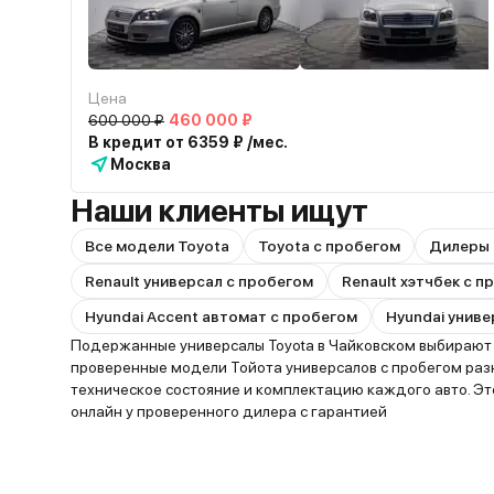
Цена
600 000 ₽
460 000 ₽
В кредит от 6359 ₽ /мес.
Москва
Наши клиенты ищут
Все модели Toyota
Toyota с пробегом
Дилеры 
Renault универсал с пробегом
Renault хэтчбек с 
Hyundai Accent автомат с пробегом
Hyundai униве
Подержанные универсалы Toyota в Чайковском выбирают з
проверенные модели Тойота универсалов с пробегом разн
техническое состояние и комплектацию каждого авто. Э
онлайн у проверенного дилера с гарантией