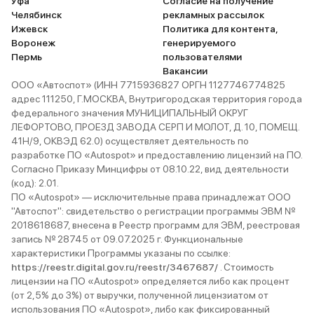
Уфа
Согласие на получение
Челябинск
рекламных рассылок
Ижевск
Политика для контента,
Воронеж
генерируемого
Пермь
пользователями
Вакансии
ООО «Автоспот» (ИНН 7715936827 ОРГН 1127746774825
адрес 111250, Г.МОСКВА, Внутригородская территория города
федерального значения МУНИЦИПАЛЬНЫЙ ОКРУГ
ЛЕФОРТОВО, ПРОЕЗД ЗАВОДА СЕРП И МОЛОТ, Д. 10, ПОМЕЩ.
41Н/9, ОКВЭД 62.0) осуществляет деятельность по
разработке ПО «Autospot» и предоставлению лицензий на ПО.
Согласно Приказу Минцифры от 08.10.22, вид деятельности
(код): 2.01.
ПО «Autospot» — исключительные права принадлежат ООО
"Автоспот": свидетельство о регистрации программы ЭВМ №
2018618687, внесена в Реестр программ для ЭВМ, реестровая
запись № 28745 от 09.07.2025 г. Функциональные
характеристики Программы указаны по ссылке:
https://reestr.digital.gov.ru/reestr/3467687/
. Стоимость
лицензии на ПО «Autospot» определяется либо как процент
(от 2,5% до 3%) от выручки, полученной лицензиатом от
использования ПО «Autospot», либо как фиксированный