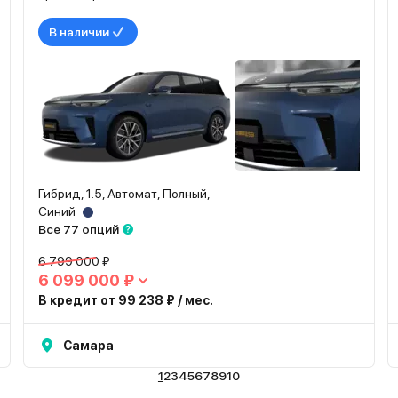
В наличии
Гибрид, 1.5, Автомат, Полный,
Синий
Все 77 опций
6 799 000 ₽
6 099 000 ₽
В кредит от 99 238 ₽ / мес.
Самара
1
2
3
4
5
6
7
8
9
10