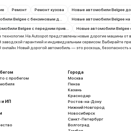
ие
Ремонт
Ремонт кузова
Новые автомобили Belgee до
Новые автомобили Belgee с бензиновым двигателем
Новые автомобили Belgee на
Новые автомобили Belgee с передним приводом
технологии. На Autospot представлены новые дорогие машины от в
й заводской гарантией и индивидуальным сервисом. Выбирайте пре
О онлайн. Новый дорогой автомобиль — это роскошь, безопасность 
обегом
Города
то с пробегом
Москва
омобиля
Пенза
Казань
Краснодар
 и ИП
Ростов-на-Дону
Нижний Новгород
м
Новосибирск
Санкт-Петербург
ество
Волгоград
Тамбов