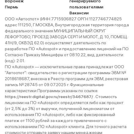
Воронеж
генерируемого
Пермь
пользователями
Вакансии
ООО «Автоспот» (ИНН 7715936827 ОРГН 1127746774825
адрес 111250, Г.МОСКВА, Внутригородская территория города
федерального значения МУНИЦИПАЛЬНЫЙ ОКРУГ
ЛЕФОРТОВО, ПРОЕЗД ЗАВОДА СЕРП И МОЛОТ, Д. 10, ПОМЕЩ.
41Н/9, ОКВЭД 62.0) осуществляет деятельность по
разработке ПО «Autospot» и предоставлению лицензий на ПО.
Согласно Приказу Минцифры от 08.10.22, вид деятельности
(код): 2.01.
ПО «Autospot» — исключительные права принадлежат ООО
"Автоспот": свидетельство о регистрации программы ЭВМ №
2018618687, внесена в Реестр программ для ЭВМ, реестровая
запись № 28745 от 09.07.2025 г. Функциональные
характеристики Программы указаны по ссылке:
https://reestr.digital.gov.ru/reestr/3467687/
. Стоимость
лицензии на ПО «Autospot» определяется либо как процент
(от 2,5% до 3%) от выручки, полученной лицензиатом от
использования ПО «Autospot», либо как фиксированный
платеж от 1100 рублей за каждого привлеченного с
использованием ПО «Autospot» клиента. Для точного расчета
стоимости отправьте заявку нашим менеджерам