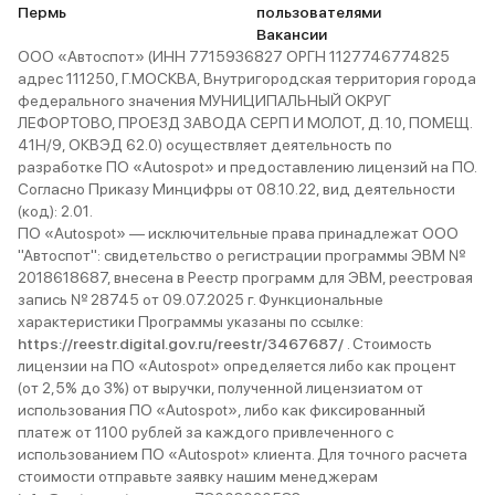
Пермь
пользователями
Вакансии
ООО «Автоспот» (ИНН 7715936827 ОРГН 1127746774825
адрес 111250, Г.МОСКВА, Внутригородская территория города
федерального значения МУНИЦИПАЛЬНЫЙ ОКРУГ
ЛЕФОРТОВО, ПРОЕЗД ЗАВОДА СЕРП И МОЛОТ, Д. 10, ПОМЕЩ.
41Н/9, ОКВЭД 62.0) осуществляет деятельность по
разработке ПО «Autospot» и предоставлению лицензий на ПО.
Согласно Приказу Минцифры от 08.10.22, вид деятельности
(код): 2.01.
ПО «Autospot» — исключительные права принадлежат ООО
"Автоспот": свидетельство о регистрации программы ЭВМ №
2018618687, внесена в Реестр программ для ЭВМ, реестровая
запись № 28745 от 09.07.2025 г. Функциональные
характеристики Программы указаны по ссылке:
https://reestr.digital.gov.ru/reestr/3467687/
. Стоимость
лицензии на ПО «Autospot» определяется либо как процент
(от 2,5% до 3%) от выручки, полученной лицензиатом от
использования ПО «Autospot», либо как фиксированный
платеж от 1100 рублей за каждого привлеченного с
использованием ПО «Autospot» клиента. Для точного расчета
стоимости отправьте заявку нашим менеджерам