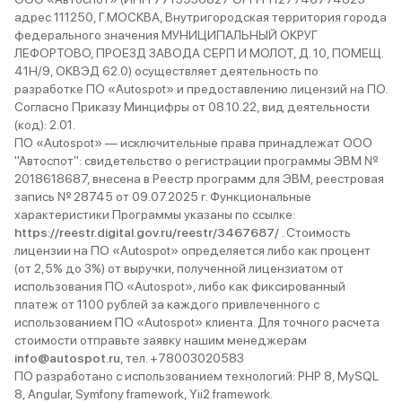
адрес 111250, Г.МОСКВА, Внутригородская территория города
федерального значения МУНИЦИПАЛЬНЫЙ ОКРУГ
ЛЕФОРТОВО, ПРОЕЗД ЗАВОДА СЕРП И МОЛОТ, Д. 10, ПОМЕЩ.
41Н/9, ОКВЭД 62.0) осуществляет деятельность по
разработке ПО «Autospot» и предоставлению лицензий на ПО.
Согласно Приказу Минцифры от 08.10.22, вид деятельности
(код): 2.01.
ПО «Autospot» — исключительные права принадлежат ООО
"Автоспот": свидетельство о регистрации программы ЭВМ №
2018618687, внесена в Реестр программ для ЭВМ, реестровая
запись № 28745 от 09.07.2025 г. Функциональные
характеристики Программы указаны по ссылке:
https://reestr.digital.gov.ru/reestr/3467687/
. Стоимость
лицензии на ПО «Autospot» определяется либо как процент
(от 2,5% до 3%) от выручки, полученной лицензиатом от
использования ПО «Autospot», либо как фиксированный
платеж от 1100 рублей за каждого привлеченного с
использованием ПО «Autospot» клиента. Для точного расчета
стоимости отправьте заявку нашим менеджерам
info@autospot.ru
, тел. +78003020583
ПО разработано с использованием технологий: PHP 8, MySQL
8, Angular, Symfony framework, Yii2 framework.