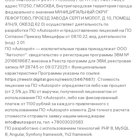
адрес 111250, Г.МОСКВА, Внутригородская территория города
федерального значения МУНИЦИПАЛЬНЫЙ ОКРУГ
ЛЕФОРТОВО, ПРОЕЗД ЗАВОДА СЕРП И МОЛОТ, Д. 10, ПОМЕЩ.
41Н/9, ОКВЭД 62.0) осуществляет деятельность по
разработке ПО «Autospot» и предоставлению лицензий на ПО.
Согласно Приказу Минцифры от 08.10.22, вид деятельности
(код): 2.01.
ПО «Autospot» — исключительные права принадлежат ООО
"Автоспот": свидетельство о регистрации программы ЭВМ №
2018618687, внесена в Реестр программ для ЭВМ, реестровая
запись № 28745 от 09.07.2025 г. Функциональные
характеристики Программы указаны по ссылке:
https://reestr.digital.gov.ru/reestr/3467687/
. Стоимость
лицензии на ПО «Autospot» определяется либо как процент
(от 2,5% до 3%) от выручки, полученной лицензиатом от
использования ПО «Autospot», либо как фиксированный
платеж от 1100 рублей за каждого привлеченного с
использованием ПО «Autospot» клиента. Для точного расчета
стоимости отправьте заявку нашим менеджерам
info@autospot.ru
, тел. +78003020583
ПО разработано с использованием технологий: PHP 8, MySQL
8, Angular, Symfony framework, Yii2 framework.