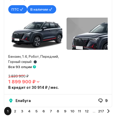
ПТС
В наличии
Бензин, 1.4, Робот, Передний,
Горный серый
Все 93 опции
2 839 900 ₽
1 899 900 ₽
В кредит от 30 914 ₽ / мес.
Елабуга
9
1
2
3
4
5
6
7
8
9
10
11
12
…
217