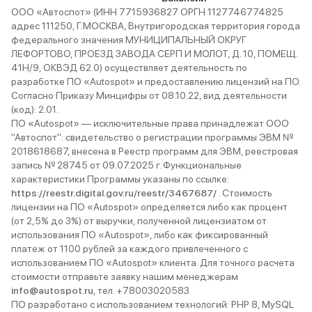
ООО «Автоспот» (ИНН 7715936827 ОРГН 1127746774825
адрес 111250, Г.МОСКВА, Внутригородская территория города
федерального значения МУНИЦИПАЛЬНЫЙ ОКРУГ
ЛЕФОРТОВО, ПРОЕЗД ЗАВОДА СЕРП И МОЛОТ, Д. 10, ПОМЕЩ.
41Н/9, ОКВЭД 62.0) осуществляет деятельность по
разработке ПО «Autospot» и предоставлению лицензий на ПО.
Согласно Приказу Минцифры от 08.10.22, вид деятельности
(код): 2.01.
ПО «Autospot» — исключительные права принадлежат ООО
"Автоспот": свидетельство о регистрации программы ЭВМ №
2018618687, внесена в Реестр программ для ЭВМ, реестровая
запись № 28745 от 09.07.2025 г. Функциональные
характеристики Программы указаны по ссылке:
https://reestr.digital.gov.ru/reestr/3467687/
. Стоимость
лицензии на ПО «Autospot» определяется либо как процент
(от 2,5% до 3%) от выручки, полученной лицензиатом от
использования ПО «Autospot», либо как фиксированный
платеж от 1100 рублей за каждого привлеченного с
использованием ПО «Autospot» клиента. Для точного расчета
стоимости отправьте заявку нашим менеджерам
info@autospot.ru
, тел. +78003020583
ПО разработано с использованием технологий: PHP 8, MySQL