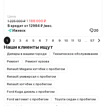
Цена
1 225 000 ₽
1 188 000 ₽
В кредит от 12984 ₽ /мес.
Ижевск
20
1
2
3
4
5
6
7
8
9
10
11
12
…
57
Наши клиенты ищут
Дилеры в вашем городе
Техническое обслуживание
Ремонт
Ремонт кузова
Renault Megane хэтчбек с пробегом
Renault универсал с пробегом
Renault хэтчбек с пробегом
Ford Kuga дизель с пробегом
Ford автомат с пробегом
Toyota седан с пробегом