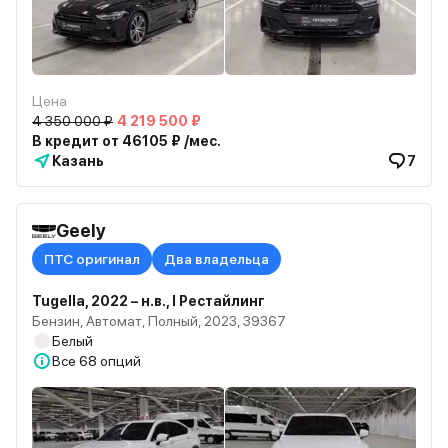
Цена
4 350 000 ₽
4 219 500 ₽
В кредит от 46105 ₽ /мес.
Казань
7
Geely
ПТС оригинал
Два владельца
Tugella, 2022 – н.в., I Рестайлинг
Бензин, Автомат, Полный, 2023, 39367
Белый
Все
68 опций