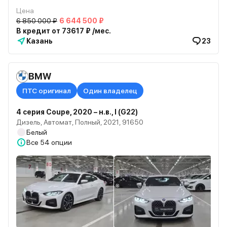
Цена
6 850 000 ₽
6 644 500 ₽
В кредит от 73617 ₽ /мес.
Казань
23
BMW
ПТС оригинал
Один владелец
4 серия Coupe, 2020 – н.в., I (G22)
Дизель, Автомат, Полный, 2021, 91650
Белый
Все
54 опции