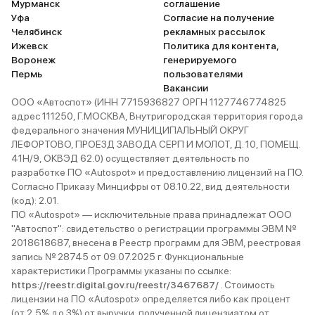
Мурманск
соглашение
Уфа
Согласие на получение
Челябинск
рекламных рассылок
Ижевск
Политика для контента,
Воронеж
генерируемого
Пермь
пользователями
Вакансии
ООО «Автоспот» (ИНН 7715936827 ОРГН 1127746774825
адрес 111250, Г.МОСКВА, Внутригородская территория города
федерального значения МУНИЦИПАЛЬНЫЙ ОКРУГ
ЛЕФОРТОВО, ПРОЕЗД ЗАВОДА СЕРП И МОЛОТ, Д. 10, ПОМЕЩ.
41Н/9, ОКВЭД 62.0) осуществляет деятельность по
разработке ПО «Autospot» и предоставлению лицензий на ПО.
Согласно Приказу Минцифры от 08.10.22, вид деятельности
(код): 2.01.
ПО «Autospot» — исключительные права принадлежат ООО
"Автоспот": свидетельство о регистрации программы ЭВМ №
2018618687, внесена в Реестр программ для ЭВМ, реестровая
запись № 28745 от 09.07.2025 г. Функциональные
характеристики Программы указаны по ссылке:
https://reestr.digital.gov.ru/reestr/3467687/
. Стоимость
лицензии на ПО «Autospot» определяется либо как процент
(от 2,5% до 3%) от выручки, полученной лицензиатом от