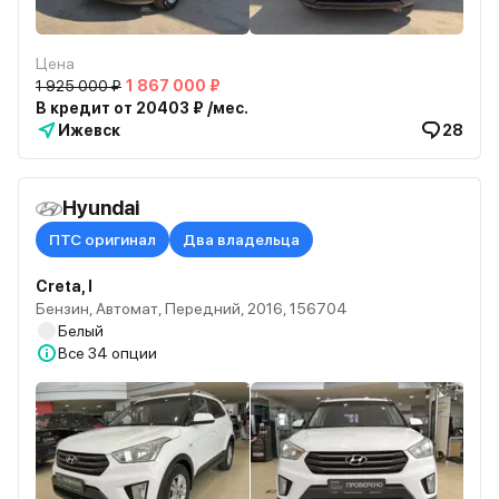
Цена
1 925 000 ₽
1 867 000 ₽
В кредит от 20403 ₽ /мес.
Ижевск
28
Hyundai
ПТС оригинал
Два владельца
Creta, I
Бензин, Автомат, Передний, 2016, 156704
Белый
Все
34 опции