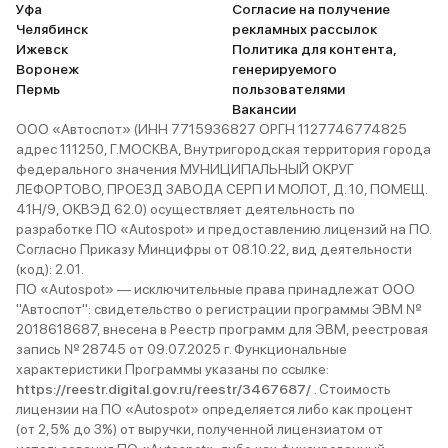
Уфа
Согласие на получение
Челябинск
рекламных рассылок
Ижевск
Политика для контента,
Воронеж
генерируемого
Пермь
пользователями
Вакансии
ООО «Автоспот» (ИНН 7715936827 ОРГН 1127746774825
адрес 111250, Г.МОСКВА, Внутригородская территория города
федерального значения МУНИЦИПАЛЬНЫЙ ОКРУГ
ЛЕФОРТОВО, ПРОЕЗД ЗАВОДА СЕРП И МОЛОТ, Д. 10, ПОМЕЩ.
41Н/9, ОКВЭД 62.0) осуществляет деятельность по
разработке ПО «Autospot» и предоставлению лицензий на ПО.
Согласно Приказу Минцифры от 08.10.22, вид деятельности
(код): 2.01.
ПО «Autospot» — исключительные права принадлежат ООО
"Автоспот": свидетельство о регистрации программы ЭВМ №
2018618687, внесена в Реестр программ для ЭВМ, реестровая
запись № 28745 от 09.07.2025 г. Функциональные
характеристики Программы указаны по ссылке:
https://reestr.digital.gov.ru/reestr/3467687/
. Стоимость
лицензии на ПО «Autospot» определяется либо как процент
(от 2,5% до 3%) от выручки, полученной лицензиатом от